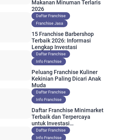
Makanan Minuman Terlaris
2026
Daftar Franchise
Franchise Jasa
15 Franchise Barbershop
Terbaik 2026: Informasi
Lengkap Investasi
Daftar Franchise
Info Franchise
Peluang Franchise Kuliner
Kekinian Paling Dicari Anak
Muda
Daftar Franchise
Info Franchise
Daftar Franchise Minimarket
Terbaik dan Terpercaya
untuk Investasi
Menguntungkan
Daftar Franchise
Info Franchise