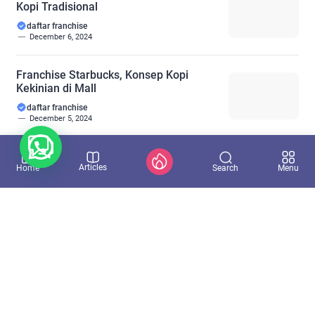
Kopi Tradisional
daftar franchise
December 6, 2024
Franchise Starbucks, Konsep Kopi
Kekinian di Mall
daftar franchise
December 5, 2024
Franchise Chatime Salah Satu Pemain
Articles
Search
Home
Menu
Besar Industri Minuman Kekinian
daftar franchise
December 4, 2024