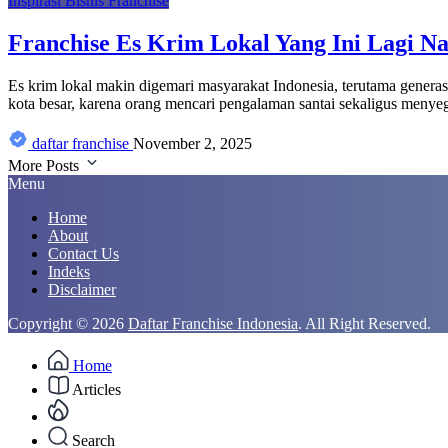
Inspirasi Bisnis Franchise
Franchise Es Krim Lokal Yang Ini Lagi N
Es krim lokal makin digemari masyarakat Indonesia, terutama genera
kota besar, karena orang mencari pengalaman santai sekaligus menyega
daftar franchise
November 2, 2025
More Posts
Menu
Home
About
Contact Us
Indeks
Disclaimer
Copyright © 2026
Daftar Franchise Indonesia
. All Right Reserved.
Home
Articles
Search