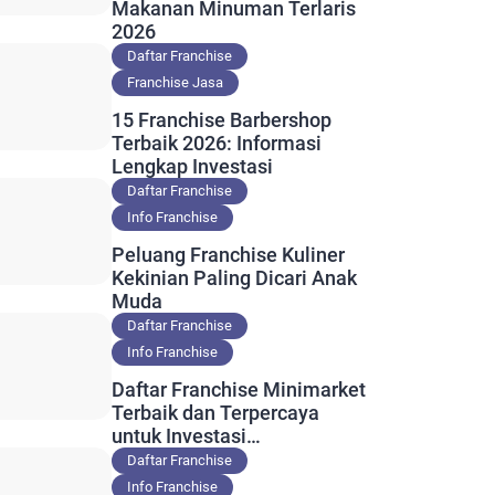
Makanan Minuman Terlaris
2026
Daftar Franchise
Franchise Jasa
15 Franchise Barbershop
Terbaik 2026: Informasi
Lengkap Investasi
Daftar Franchise
Info Franchise
Peluang Franchise Kuliner
Kekinian Paling Dicari Anak
Muda
Daftar Franchise
Info Franchise
Daftar Franchise Minimarket
Terbaik dan Terpercaya
untuk Investasi
Menguntungkan
Daftar Franchise
Info Franchise