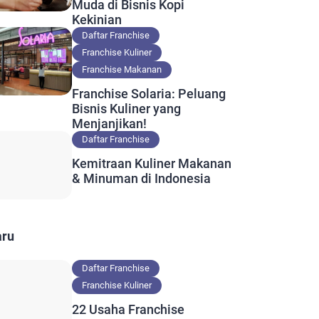
Muda di Bisnis Kopi
Kekinian
Daftar Franchise
Franchise Kuliner
Franchise Makanan
Franchise Solaria: Peluang
Bisnis Kuliner yang
Menjanjikan!
Daftar Franchise
Kemitraan Kuliner Makanan
& Minuman di Indonesia
aru
Daftar Franchise
Franchise Kuliner
22 Usaha Franchise