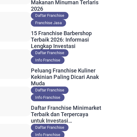
Makanan Minuman Terlaris
2026
Daftar Franchise
Franchise Jasa
15 Franchise Barbershop
Terbaik 2026: Informasi
Lengkap Investasi
Daftar Franchise
Info Franchise
Peluang Franchise Kuliner
Kekinian Paling Dicari Anak
Muda
Daftar Franchise
Info Franchise
Daftar Franchise Minimarket
Terbaik dan Terpercaya
untuk Investasi
Menguntungkan
Daftar Franchise
Info Franchise