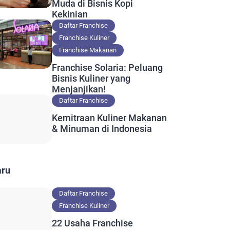
Muda di Bisnis Kopi
Kekinian
Daftar Franchise
Franchise Kuliner
Franchise Makanan
Franchise Solaria: Peluang
Bisnis Kuliner yang
Menjanjikan!
Daftar Franchise
Kemitraan Kuliner Makanan
& Minuman di Indonesia
aru
Daftar Franchise
Franchise Kuliner
22 Usaha Franchise