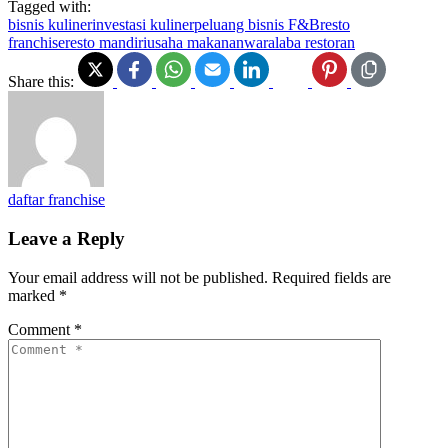
Tagged with:
bisnis kuliner
investasi kuliner
peluang bisnis F&B
resto
franchise
resto mandiri
usaha makanan
waralaba restoran
Share this:
daftar franchise
Leave a Reply
Your email address will not be published.
Required fields are
marked
*
Comment
*