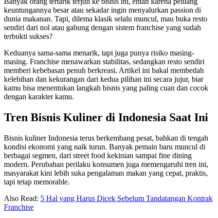
Banyak orang tertarik terjun ke bisnis ini, entah karena peluang
keuntungannya besar atau sekadar ingin menyalurkan passion di
dunia makanan. Tapi, dilema klasik selalu muncul, mau buka resto
sendiri dari nol atau gabung dengan sistem franchise yang sudah
terbukti sukses?
Keduanya sama-sama menarik, tapi juga punya risiko masing-
masing. Franchise menawarkan stabilitas, sedangkan resto sendiri
memberi kebebasan penuh berkreasi. Artikel ini bakal membedah
kelebihan dan kekurangan dari kedua pilihan ini secara jujur, biar
kamu bisa menentukan langkah bisnis yang paling cuan dan cocok
dengan karakter kamu.
Tren Bisnis Kuliner di Indonesia Saat Ini
Bisnis kuliner Indonesia terus berkembang pesat, bahkan di tengah
kondisi ekonomi yang naik turun. Banyak pemain baru muncul di
berbagai segmen, dari street food kekinian sampai fine dining
modern. Perubahan perilaku konsumen juga memengaruhi tren ini,
masyarakat kini lebih suka pengalaman makan yang cepat, praktis,
tapi tetap memorable.
Also Read:
5 Hal yang Harus Dicek Sebelum Tandatangan Kontrak
Franchise